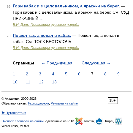
Гори кабак и с целовальником, а ярыжки на берег.
—
69
Гори кабак и с целовальником, а ярыжки на берег. См. СУД
ПРИКАЗНЫЙ …
В.И. Даль. Пословицы русского народа
Пошел так, а попал в кабак.
— Пошел так, а попал в
70
кабак. См. ТОЛК БЕСТОЛОЧЬ …
В.И. Даль. Пословицы русского народа
Страницы
←
Предыдущая
Следующая
→
1
2
3
4
5
6
7
8
9
10
11
12
13
© Академик, 2000-2026
18+
Обратная связь:
Техподдержка
,
Реклама на сайте
👣 Путешествия
Экспорт словарей на сайты
, сделанные на PHP,
Joomla,
Drupal,
WordPress, MODx.